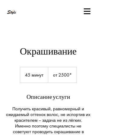
Окрашивание
от
2500*
45 минут
4
от 2500*
5
м
и
Описание услуги
н
у
Получить красивый, равномерный и
т
ожидаемый оттенок волос, не испортив их
красителем – задача не из лёгких.
Именно поэтому специалисты не
советуют проводить окрашивание в