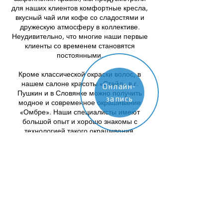
для наших клиентов комфортные кресла,
вкусный чай или кофе со сладостями и
дружескую атмосферу в коллективе.
Неудивительно, что многие наши первые
клиенты со временем становятся
постоянными.
Кроме классической окраски волос, в
нашем салоне красоты «Стайл» в г.
Онлайн-
Пушкин и в Словянке можно получить
запись
модное и современное окрашивание
«Омбре». Наши специалисты имеют
большой опыт и хорошо знакомы с
технологией такого окрашивания,
благодаря чему Вы сможете получить
именно тот результат, на который
рассчитывали.
* Информация, размещенная на сайте,